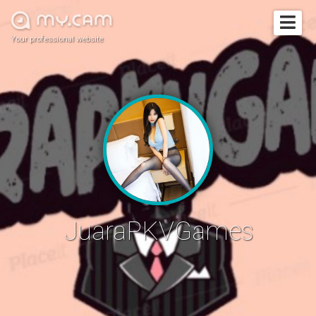
Your professional website
JuaraPKVGames