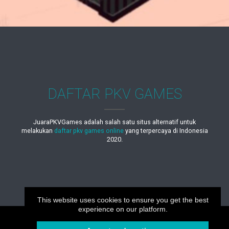
DAFTAR PKV GAMES
JuaraPKVGames adalah salah satu situs alternatif untuk
melakukan
daftar pkv games online
yang terpercaya di Indonesia
2020.
This website uses cookies to ensure you get the best
experience on our platform.
My.CAM2026 -Your professional website